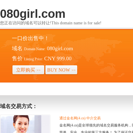
080girl.com
您正在访问的域名可以转让!This domain name is for sale!
一口价出售中！
域名
080girl.com
Domain Name:
售价
CNY 999.00
Listing Price:
立即购买
BUY NOW
>>
>>
域名交易方式：
通过金名网(4.cn) 中介交易
金名网(4.cn)是全球领先的域名交易服务机
简单、安全、专业的第三方服务！ 为了保证交