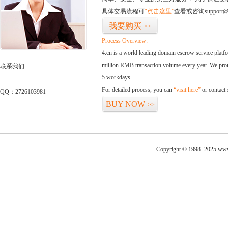
具体交易流程可
“点击这里”
查看或咨询support@
我要购买
>>
Process Overview:
4.cn is a world leading domain escrow service plat
million RMB transaction volume every year. We promi
联系我们
5 workdays.
For detailed process, you can
“visit here”
or contact
QQ：2726103981
BUY NOW
>>
Copyright © 1998 -2025 www